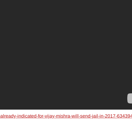
lready-indicated-for-vijay-mishra-will-send-jail-in-2017-63439