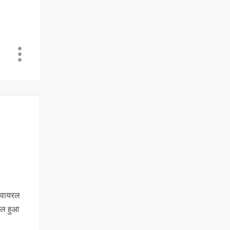
े वायरल
यरल हुआ