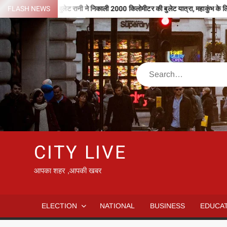
Skip
करोड़
FLASH NEWS
बुलेट रानी ने निकाली 2000 किलोमीटर की बुलेट यात्रा, महाकुंभ के लिए करेंगी 
to
content
Search
CITY LIVE
आपका शहर ,आपकी खबर
ELECTION
NATIONAL
BUSINESS
EDUCA