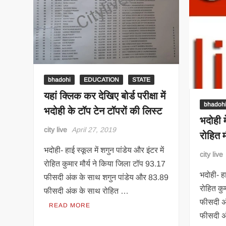
लड़ने
के
लिए
दान
किया
गुल्लक
bhadohi
EDUCATION
STATE
यहां क्लिक कर देखिए बोर्ड परीक्षा में
bhadoh
भदोही के टॉप टेन टॉपरों की लिस्ट
भदोही म
city live
April 27, 2019
रोहित मौ
भदोही- हाई स्कूल में शगुन पांडेय और इंटर में
city live
रोहित कुमार मौर्य ने किया जिला टॉप 93.17
भदोही- हा
फीसदी अंक के साथ शगुन पांडेय और 83.89
रोहित कु
फीसदी अंक के साथ रोहित …
फीसदी अ
READ MORE
फीसदी अ