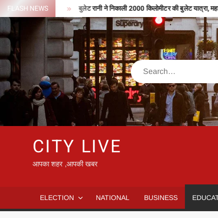
Skip
पी मिले 127 करोड़
FLASH NEWS
बुलेट रानी ने निकाली 2000 किलोमीटर की बुलेट यात्रा, महाकुंभ क
to
content
Search
CITY LIVE
आपका शहर ,आपकी खबर
ELECTION
NATIONAL
BUSINESS
EDUCA