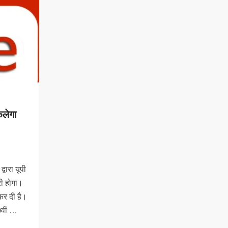
कलेगा
्वारा यूपी
री होगा।
कर दी है।
0वीं …