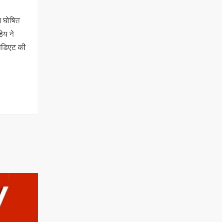
ाम घोषित
डेय ने
मीडिएट की
…