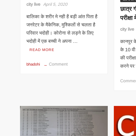
city live
April 5, 2020
छात्र ग
परीक्षा 
बालिका के शरीर मे नही है बड़ी आंत पिता है
जनरेटर के मैकेनिक, मुश्किलों से चलता है
city live
परिवार भदोही। कोरोना से लड़ने के लिए
भदोही में एक बच्ची ने अपना …
कानपुर क
के 10 वी 
READ MORE
की परीक्ष
on
Comment
bhadohi
करने प
खुद
की
Comme
जिंदगी
से
लड़
रही
बालिका
ने
कोरोना
से