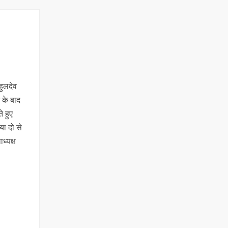
हुलदेव
े के बाद
े हुए
या दो से
ध्‍यक्ष