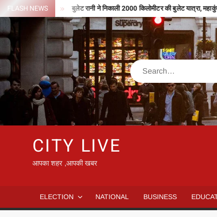
Skip
मिले 127 करोड़
FLASH NEWS
बुलेट रानी ने निकाली 2000 किलोमीटर की बुलेट यात्रा, महाकुंभ के ल
to
content
Search
CITY LIVE
आपका शहर ,आपकी खबर
ELECTION
NATIONAL
BUSINESS
EDUCA