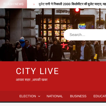
Skip
टीपी मिले 127 करोड़
FLASH NEWS
बुलेट रानी ने निकाली 2000 किलोमीटर की बुलेट यात्रा, महाकुंभ
to
content
Search
CITY LIVE
आपका शहर ,आपकी खबर
ELECTION
NATIONAL
BUSINESS
EDUCA