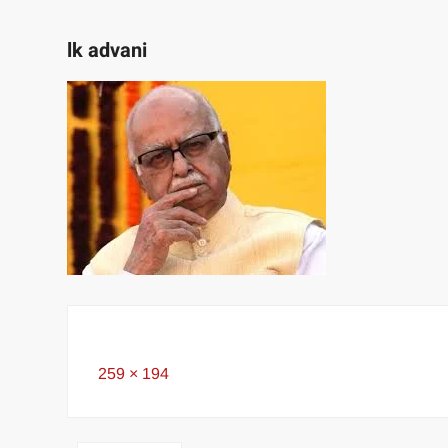
lk advani
Full
259 × 194
size