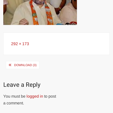
Full
292 × 173
size
Post
DOWNLOAD (3)
navigation
Leave a Reply
You must be
logged in
to post
a comment.