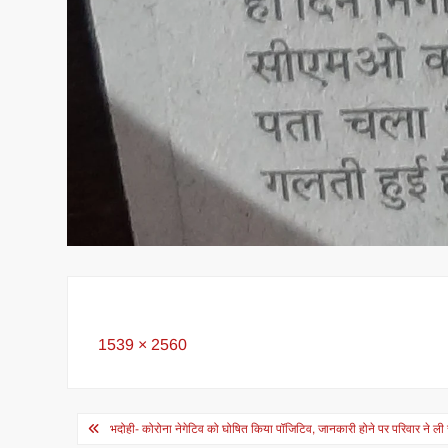
Full
1539 × 2560
size
Post
भदोही- कोरोना नेगेटिव को घोषित किया पॉजिटिव, जानकारी होने पर परिवार ने ली