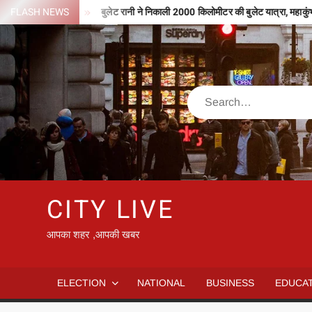
Skip
127 करोड़
FLASH NEWS
बुलेट रानी ने निकाली 2000 किलोमीटर की बुलेट यात्रा, महाकुंभ के लिए करे
to
content
Search
CITY LIVE
आपका शहर ,आपकी खबर
ELECTION
NATIONAL
BUSINESS
EDUCA