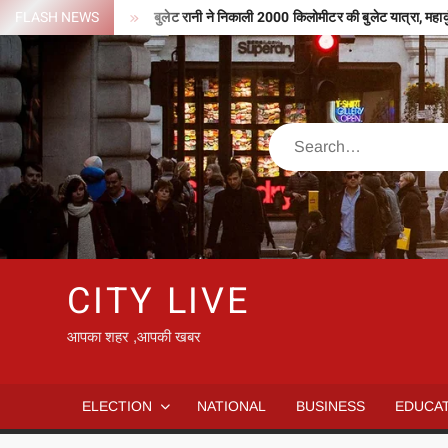
Skip
ले 127 करोड़
FLASH NEWS
बुलेट रानी ने निकाली 2000 किलोमीटर की बुलेट यात्रा, महाकुंभ के लिए 
to
content
Search
CITY LIVE
आपका शहर ,आपकी खबर
ELECTION
NATIONAL
BUSINESS
EDUCA