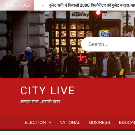
Skip
पी मिले 127 करोड़
FLASH NEWS
बुलेट रानी ने निकाली 2000 किलोमीटर की बुलेट यात्रा, महाकुंभ 
to
content
Search
CITY LIVE
आपका शहर ,आपकी खबर
ELECTION
NATIONAL
BUSINESS
EDUCA