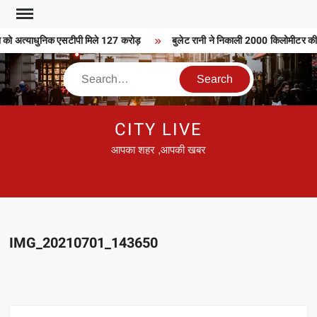
Skip
to
 को अत्याधुनिक एसटीपी मिले 127 करोड़
बुलेट रानी ने निकाली 2000 किलोमीटर की बु
content
Search
CITY LIVE
आपका शहर ,आपकी खबर
IMG_20210701_143650